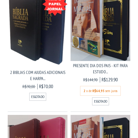
PRESENTE DIA DOS PAIS - KIT PARA
ESTUDO...
2 BIBLIAS COM AJUDAS ADICIONAIS
E HARPA...
R$129,90
R$144,90
R$70,00
R$90,00
2
x de
R$64,95
sem juros
ESGOTADO
ESGOTADO