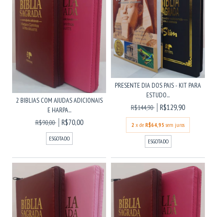
PRESENTE DIA DOS PAIS - KIT PARA
ESTUDO...
2 BIBLIAS COM AJUDAS ADICIONAIS
R$129,90
R$144,90
E HARPA...
R$70,00
R$90,00
2
x de
R$64,95
sem juros
ESGOTADO
ESGOTADO