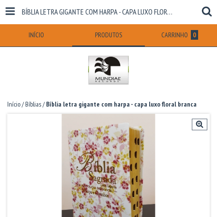
BÍBLIA LETRA GIGANTE COM HARPA - CAPA LUXO FLORAL BRANCA
INÍCIO
PRODUTOS
CARRINHO
0
Início
/
Bíblias
/
Bíblia letra gigante com harpa - capa luxo floral branca