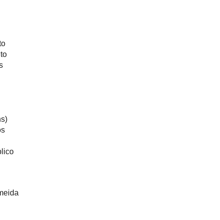
to
to
s
s)
os
lico
meida