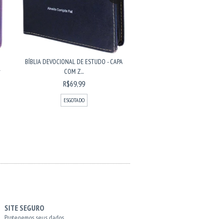
BÍBLIA DEVOCIONAL DE ESTUDO - CAPA
A
BÍBLIA DEVOCIONAL DE EST
COM Z...
LUXO...
R$69,99
R$69,99
ESGOTADO
ESGOTADO
SITE SEGURO
Protegemos seus dados