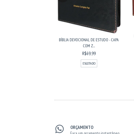
BÍBLIA DEVOCIONAL DE ESTUDO - CAPA
VOCIONAL DE ESTUDO - CAPA
COM Z...
LUXO...
R$69,99
R$69,99
ESGOTADO
ESGOTADO
ORÇAMENTO
Faça um orçamento instantâneo