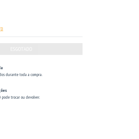
TO
da
dos durante toda a compra.
ções
ê pode trocar ou devolver.